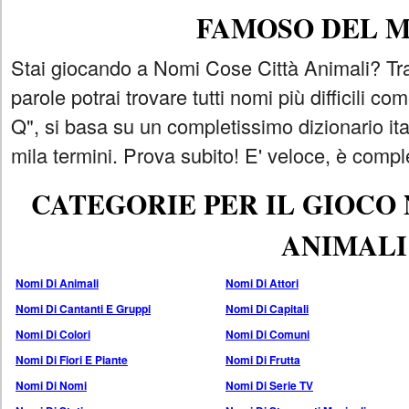
FAMOSO DEL 
Stai giocando a Nomi Cose Città Animali? Tra
parole potrai trovare tutti nomi più difficili 
Q", si basa su un completissimo dizionario i
mila termini. Prova subito! E' veloce, è comple
CATEGORIE PER IL GIOCO
ANIMALI
Nomi Di Animali
Nomi Di Attori
Nomi Di Cantanti E Gruppi
Nomi Di Capitali
Nomi Di Colori
Nomi Di Comuni
Nomi Di Fiori E Piante
Nomi Di Frutta
Nomi Di Nomi
Nomi Di Serie TV