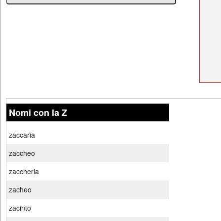
Nomi con la Z
zaccaria
zaccheo
zaccheria
zacheo
zacinto