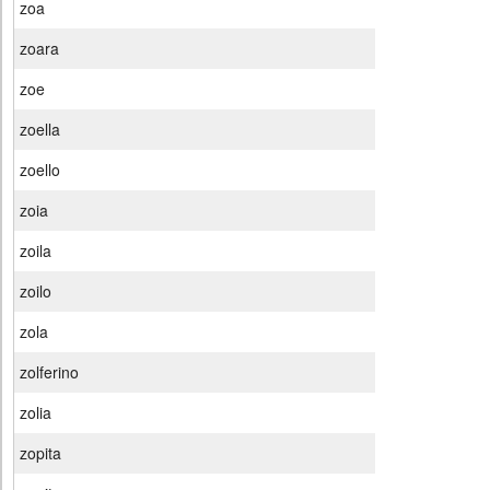
zoa
zoara
zoe
zoella
zoello
zoia
zoila
zoilo
zola
zolferino
zolia
zopita