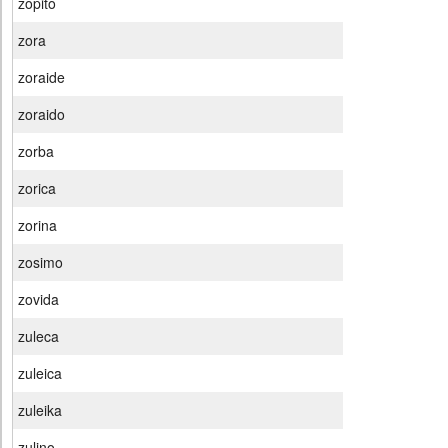
zopito
zora
zoraide
zoraido
zorba
zorica
zorina
zosimo
zovida
zuleca
zuleica
zuleika
zulino