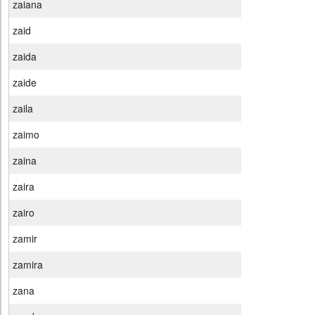
zaiana
zaid
zaida
zaide
zaila
zaimo
zaina
zaira
zairo
zamir
zamira
zana