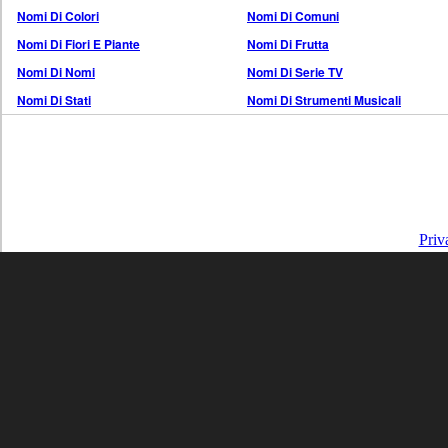
Nomi Di Colori
Nomi Di Comuni
Nomi Di Fiori E Piante
Nomi Di Frutta
Nomi Di Nomi
Nomi Di Serie TV
Nomi Di Stati
Nomi Di Strumenti Musicali
Priv