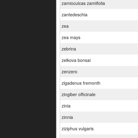
zamioculcas zamiifolia
zantedeschia
zea
zea mays
zebrina
zelkova bonsai
zenzero
zigadenus fremonth
zingiber officinale
zinia
zinnia
ziziphus vulgaris