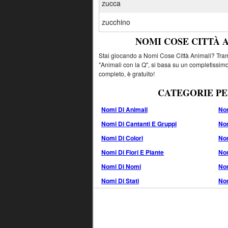
zucca
zucchino
NOMI COSE CITTÀ 
Stai giocando a Nomi Cose Città Animali? Tramit
"Animali con la Q", si basa su un completissimo
completo, è gratuito!
CATEGORIE PE
Nomi Di Animali
Nom
Nomi Di Cantanti E Gruppi
Nom
Nomi Di Colori
No
Nomi Di Fiori E Piante
Nom
Nomi Di Nomi
Nom
Nomi Di Stati
Nom