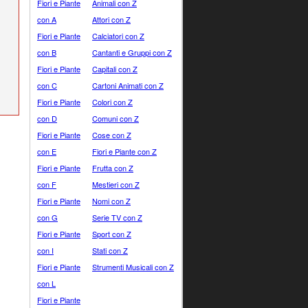
Fiori e Piante
Animali con Z
con A
Attori con Z
Fiori e Piante
Calciatori con Z
con B
Cantanti e Gruppi con Z
Fiori e Piante
Capitali con Z
con C
Cartoni Animati con Z
Fiori e Piante
Colori con Z
con D
Comuni con Z
Fiori e Piante
Cose con Z
con E
Fiori e Piante con Z
Fiori e Piante
Frutta con Z
con F
Mestieri con Z
Fiori e Piante
Nomi con Z
con G
Serie TV con Z
Fiori e Piante
Sport con Z
con I
Stati con Z
Fiori e Piante
Strumenti Musicali con Z
con L
Fiori e Piante