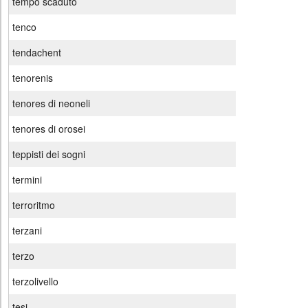
tempo scaduto
tenco
tendachent
tenorenis
tenores di neoneli
tenores di orosei
teppisti dei sogni
termini
terroritmo
terzani
terzo
terzolivello
tesi