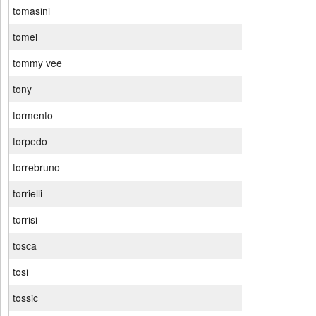
tomasini
tomei
tommy vee
tony
tormento
torpedo
torrebruno
torrielli
torrisi
tosca
tosi
tossic