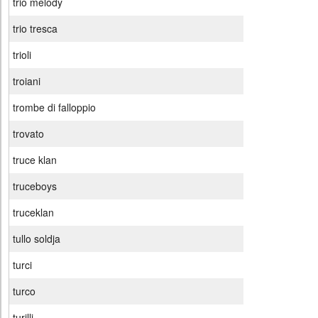
trio melody
trio tresca
trioli
troiani
trombe di falloppio
trovato
truce klan
truceboys
truceklan
tullo soldja
turci
turco
turilli