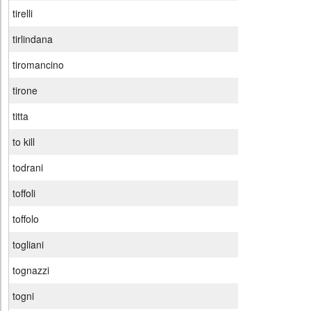
tirelli
tirlindana
tiromancino
tirone
titta
to kill
todrani
toffoli
toffolo
togliani
tognazzi
togni