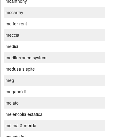
mcanthony
mccarthy
me for rent
meccia
medici
mediterraneo system
medusa s spite
meg
meganoidi
melato
melencolia estatica
melma & merda
melody fall