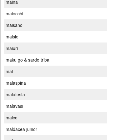
maina
maiocchi
maisano
maisie
maiuri
maku go & sardo triba
mal
malaspina
malatesta
malavasi
malco
maldacea junior