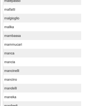
malepasso
malfatti
malgioglio
malika
mambassa
mammucari
manca
mancia
mancinelli
mancino
mandelli
maneka
manfredi