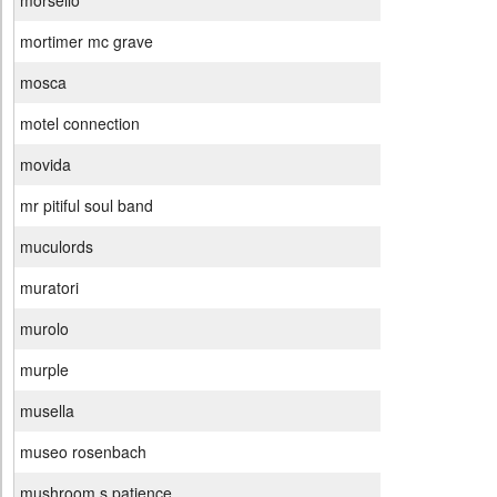
morsello
mortimer mc grave
mosca
motel connection
movida
mr pitiful soul band
muculords
muratori
murolo
murple
musella
museo rosenbach
mushroom s patience