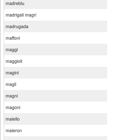
madreblu
madrigali magri
madrugada
maffoni
maggi
maggioli
magini
magli
magni
magoni
maiello
maieron