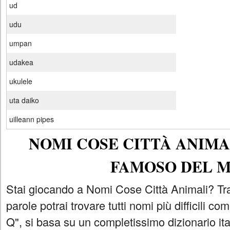
ud
udu
umpan
udakea
ukulele
uta daiko
uilleann pipes
NOMI COSE CITTÀ ANIMAL
FAMOSO DEL 
Stai giocando a Nomi Cose Città Animali? Tra
parole potrai trovare tutti nomi più difficili 
Q", si basa su un completissimo dizionario i