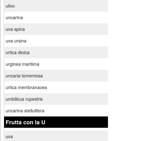
ulivo
uncarina
uva spina
uva ursina
urtica dioica
urginea maritima
uncaria tomentosa
urtica membranacea
umbilicus rupestris
uncarina stellulifera
Frutta con la U
uva