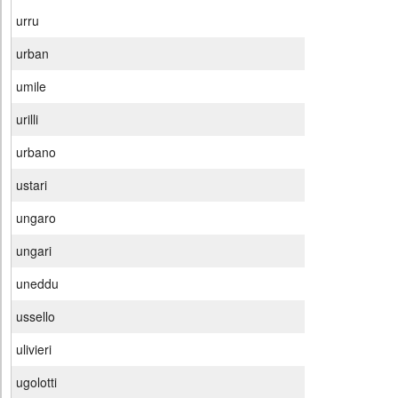
urru
urban
umile
urilli
urbano
ustari
ungaro
ungari
uneddu
ussello
ulivieri
ugolotti