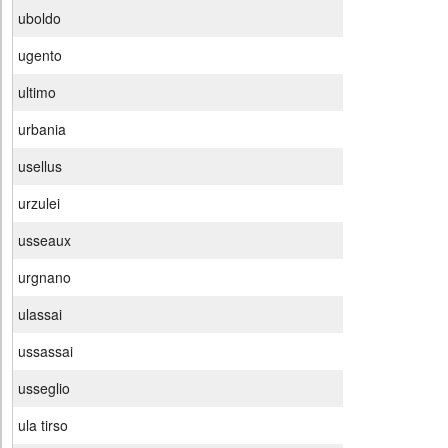
uboldo
ugento
ultimo
urbania
usellus
urzulei
usseaux
urgnano
ulassai
ussassai
usseglio
ula tirso