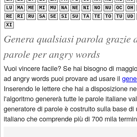
LU
MA
ME
MI
MU
NA
NE
NI
NO
NU
OC
OH
RE
RI
RU
SA
SE
SI
SU
TA
TE
TO
TU
UD
XI
Genera qualsiasi parola grazie 
parole per angry words
Vuoi vincere facile? Se hai bisogno di maggior
ad angry words puoi provare ad usare il
gene
Inserendo le lettere che hai a disposizione ne
l'algoritmo genererà tutte le parole italiane va
generatore di parole è costruito sulla base di
italiano che comprende più di 700 mila termini 