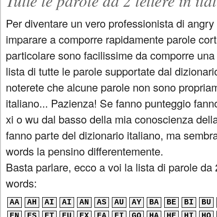
Tutte le parole da 2 lettere in i
Per diventare un vero professionista di angry
imparare a comporre rapidamente parole corte,
particolare sono facilissime da comporre una 
lista di tutte le parole supportate dal dizionari
noterete che alcune parole non sono propria
italiano... Pazienza! Se fanno punteggio fa
xi o wu dal basso della mia conoscienza della 
fanno parte del dizionario italiano, ma sembra
words la pensino differentemente.
Basta parlare, ecco a voi la lista di parole da 2
words:
AA
AH
AI
AI
AN
AS
AU
AY
BA
BE
BI
BU
EN
ES
ET
EU
EX
FA
FI
GO
HA
HE
HI
HO